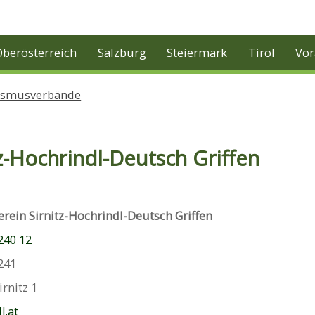
Oberösterreich
Salzburg
Steiermark
Tirol
Vor
ismusverbände
-Hochrindl-Deutsch Griffen
ein Sirnitz-Hochrindl-Deutsch Griffen
 240 12
 241
irnitz 1
l.at