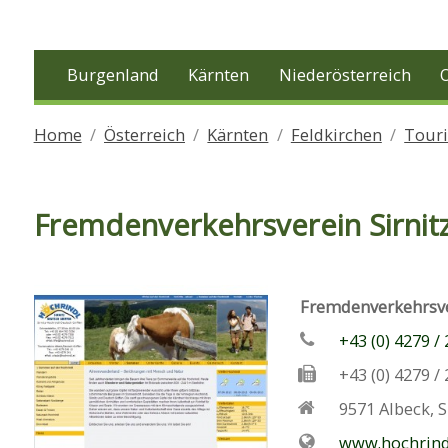
Burgenland
Kärnten
Niederösterreich
Home
Österreich
Kärnten
Feldkirchen
Tour
Fremdenverkehrsverein Sirnitz
Fremdenverkehrsver
+43 (0) 4279 /
+43 (0) 4279 /
9571
Albeck
,
S
www.hochrind