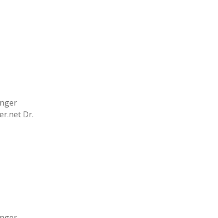
inger
r.net Dr.
inger