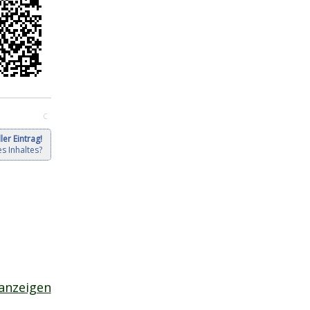
C
ler Eintrag!
s Inhaltes?
anzeigen