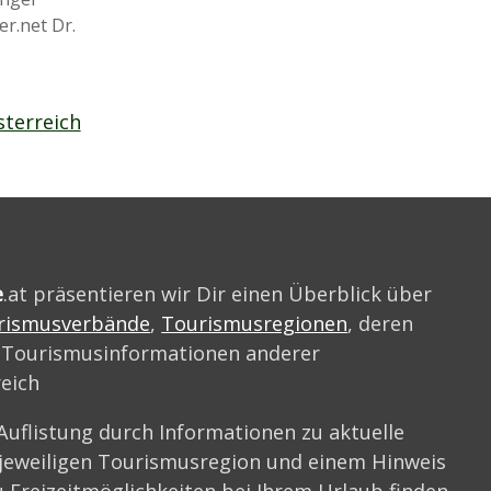
r.net Dr.
terreich
e
.at präsentieren wir Dir einen Überblick über
rismusverbände
,
Tourismusregionen
, deren
 Tourismusinformationen anderer
reich
Auflistung durch Informationen zu aktuelle
 jeweiligen Tourismusregion und einem Hinweis
 Freizeitmöglichkeiten bei Ihrem Urlaub finden