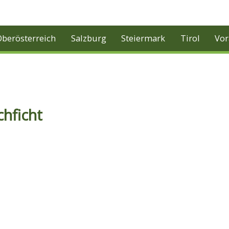
Oberösterreich
Salzburg
Steiermark
Tirol
Vor
hficht