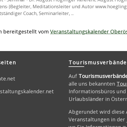
ns-)Begleiter, Meditationsleiter und Autor www.hoeglinge
ständiger Coach, Seminarleiter, ...
 bereitgestellt vom
Veranstaltungskalender Oberös
seiten
Tourismusverbände
Auf
Tourismusverbänd
ate.net
alle uns bekannten
Tou
Informationsbüros und
staltungskalender.net
Urlaubsländer in Öster
Abgerundet wird diese 
Veranstaltungen in der
wo Sie Informationen zu