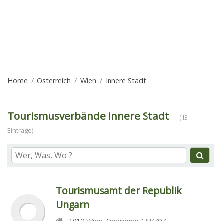
Home
Österreich
Wien
Innere Stadt
Tourismusverbände Innere Stadt
(13
Einträge)
Tourismusamt der Republik
Ungarn
1010
Wien
,
Opernring 1/R/707