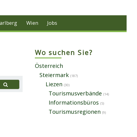
arlberg
Wien
Jobs
Wo suchen Sie?
Österreich
Steiermark
(187)
Liezen
(30)
Tourismusverbände
(14)
Informationsbüros
(5)
Tourismusregionen
(9)