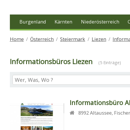
Burgenland
Kärnten
Niederösterreich
Home
Österreich
Steiermark
Liezen
Inform
Informationsbüros Liezen
(5 Einträge)
Informationsbüro A
8992
Altaussee
,
Fische