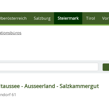
Oberösterreich
Salzburg
Steiermark
Tirol
Vor
ationsbüros
ltaussee - Ausseerland - Salzkammergut
rndorf 61