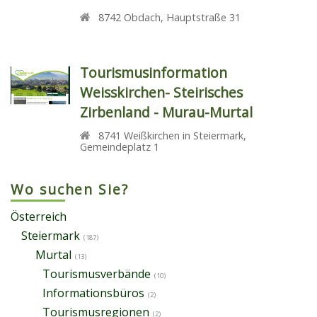
8742
Obdach
,
Hauptstraße 31
Tourismusinformation
Weisskirchen- Steirisches
Zirbenland - Murau-Murtal
8741
Weißkirchen in Steiermark
,
Gemeindeplatz 1
Wo suchen Sie?
Österreich
Steiermark
(187)
Murtal
(13)
Tourismusverbände
(10)
Informationsbüros
(2)
Tourismusregionen
(2)