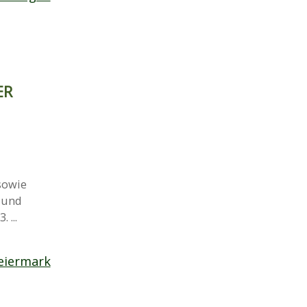
ER
sowie
 und
 ...
eiermark