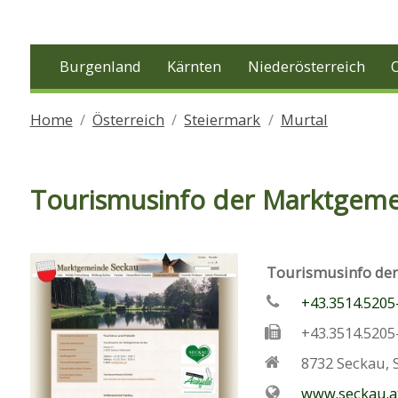
Burgenland
Kärnten
Niederösterreich
Home
Österreich
Steiermark
Murtal
Tourismusinfo der Marktgeme
Tourismusinfo de
+43.3514.5205
+43.3514.5205
8732
Seckau
,
www.seckau.a