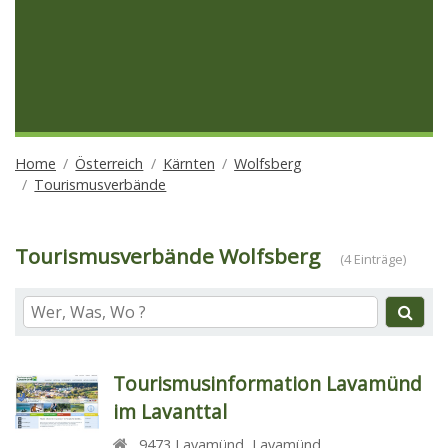
Home
Österreich
Kärnten
Wolfsberg
Tourismusverbände
Tourismusverbände Wolfsberg
(4 Einträge)
Tourismusinformation Lavamünd
im Lavanttal
9473
Lavamünd
,
Lavamünd